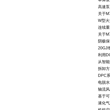
高速泵
关于M
W型火
连续重
关于M
阴极保
20G
利用D
从智能
拆卸方
DPC
电脱水
轴流风
基于可
液化气
机组启