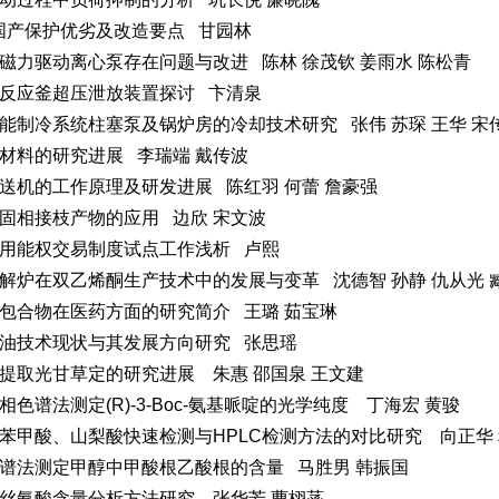
国产保护优劣及改造要点 甘园林
磁力驱动离心泵存在问题与改进 陈林 徐茂钦 姜雨水 陈松青
反应釜超压泄放装置探讨 卞清泉
能制冷系统柱塞泵及锅炉房的冷却技术研究 张伟 苏琛 王华 宋
材料的研究进展 李瑞端 戴传波
送机的工作原理及研发进展 陈红羽 何蕾 詹豪强
固相接枝产物的应用 边欣 宋文波
用能权交易制度试点工作浅析 卢熙
解炉在双乙烯酮生产技术中的发展与变革 沈德智 孙静 仇从光 
包合物在医药方面的研究简介 王璐 茹宝琳
油技术现状与其发展方向研究 张思瑶
提取光甘草定的研究进展 朱惠 邵国泉 王文建
相色谱法测定(R)-3-Boc-氨基哌啶的光学纯度 丁海宏 黄骏
苯甲酸、山梨酸快速检测与HPLC检测方法的对比研究 向正华 程
谱法测定甲醇中甲酸根乙酸根的含量 马胜男 韩振国
丝氨酸含量分析方法研究 张华芳 曹栩菡