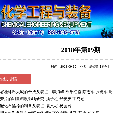
容
2018年第09期
时间：2018-09-30
作者：编辑部
【原创】
在线投稿
噻唑环席夫碱的合成及表征 李海峰 欧阳红霞 陈志军 张晓军 
变片的测量精度影响研究 潘子柱 舒安庆 丁克勤
能化石墨烯的制备及表征 袁文彬 杨丽君
烧方式对含钒页岩矿石钒浸出率的影响研究 韩通 成宝海