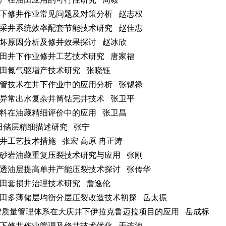
下修井作业常见问题及对策分析 赵志权
采井系统效率配套节能技术研究 赵佳惠
坏原因分析及修井效果探讨 赵冰欣
田井下作业修井工艺技术研究 唐家福
田氮气驱增产技术研究 张晓钰
管技术在井下作业中的应用分析 张锡禄
异常出水复杂井筒钻完井技术 张卫平
料在油藏精细评价中的应用 张卫昌
田储层精细描述研究 张宁
井工艺技术措施 张宏 高原 冉正涛
砂岩油藏重复压裂技术研究与应用 张刚
透油层提高单井产能压裂技术探讨 张传华
田套损井治理技术研究 詹逸伦
田多薄储层均衡分层压裂改造技术初探 岳太振
-Q2质量管理体系在大庆井下伊拉克鲁迈拉项目的应用 岳成标
下修井作业管理及修井技术优化 于连池