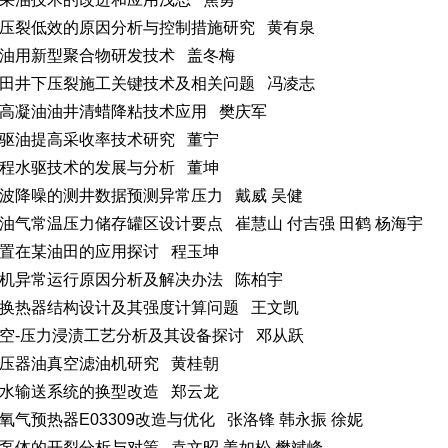
压裂低效的原因分析与控制措施研究 黄有泉
油用新型聚合物研发技术 盖冬梅
田井下压裂施工关键技术及相关问题 冯凌志
高凝油油井清蜡降粘技术应用 樊庆军
驱油提高采收率技术研究 董宁
程水驱技术的发展与分析 董坤
波降噪的测井数据预测异常压力 戴威 吴健
油气常温压力储存罐区设计要点 崔慧山 付吉强 田鹤 杨海宇
置在某油田的应用探讨 程玉坤
机异常运行原因分析及解决办法 陈柏宇
换热器结构设计及其强度计算问题 王文凯
空-压力浸渍工艺分析及其设备探讨 邓从跃
压器油真空滤油机研究 黄桂朝
水输送系统的换型改造 郑云龙
氧气预热器E03309改造与优化 张洛锋 韩永振 徐妮
泵体的开裂分析与对策 袁文昭 姜如松 樊斌峰