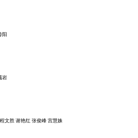
传阳
臧岩
文胜 谢艳红 张俊峰 宫慧姝