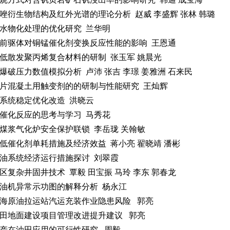
唑衍生物结构及红外光谱的理论分析 赵威 李盛辉 张林 韩璐
水物化处理的优化研究 兰华明
前驱体对铜锰催化剂变换反应性能的影响 王恩通
低散发聚丙烯复合材料的研制 张玉军 姚晨光
爆破压力数值模拟分析 卢沛 张吉 李璟 姜雅洲 石来民
片混凝土用触变剂的的研制与性能研究 王灿辉
系统稳定优化改造 洪晓云
催化反应的思考与学习 马秀花
煤浆气化炉安全保护联锁 李岳珑 关翰敏
低催化剂单耗措施及经济效益 蒋小亮 翟晓靖 潘彬
油系统经济运行措施探讨 刘翠霞
区复杂井固井技术 覃毅 田宝振 马玲 李东 郭春龙
油机异常示功图的解释分析 杨永江
海原油拉运站汽运充装作业隐患风险 郭亮
田地面建设项目管理改进提升建议 郭亮
产在油田应用的可行性研究 周毅