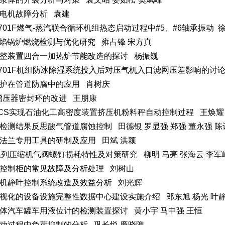
电机故障分析 袁建
701F燃气-蒸汽联合循环机组热态启动过程中#5、#6轴承振动 
焰锅炉燃烧检测与优化研究 雍占锋 宋方真
整装置四合一加热炉节能改造的探讨 杨振巍
701F机组防冰除湿系统投入后对压气机入口滤网压差影响的讨论
护在管道防腐中的应用 肖树庆
J增压器密封环的改进 王朋康
CS实现石油化工高密度装置挤压机粉料秤自动控制过程 王焕耀
检测结果反思酸气管道腐蚀控制 田德银 罗显强 郑强 董永强 陈
法兰专用工具的研制及应用 田斌 洪颖
系列压缩机气阀螺钉损耗特性及对策研究 柳明 马亮 张海云 李军峰
控制柜的常见故障及分析处理 刘树山
机静叶控制系统改造及效益分析 刘光辉
视化的设备设施完整性数据中心建设实施介绍 郎东旭 杨光 叶
体汽车罐车用液位计的检测装置探讨 黄小宇 马中强 王恒
动过程中负荷抑制的分析 巩长悦 廉晓隗