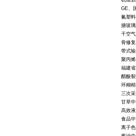
GE、
氟塑料
搪玻璃
干空气
骨修复
带式输
聚丙烯
福建省
醋酸裂
环糊精
三次采
甘草中
高效液
食品中
离子色
酱油中