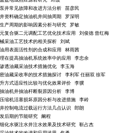
泵井常见故障和改进方法分析 苗彦民
井资料确定抽油机井间抽周期 罗深明
生产周期的影响因素分析与研究 罗敏
元复合驱二元调配工艺优化技术应用 刘俊德 曾红梅
械采油工艺技术的相关探析 刘斌
油用表面活性剂的合成和应用 林雨茜
理在提高抽油机系统效率中的应用 李忠余
渗透油藏采油技术措施优化 李玉海
密油藏采收率的技术措施探讨 李利军 任丽双 徐军
升方式适应性比较与优化效果评价 李骥
抽油机井抽油杆断裂原因分析 李博
压缩机活塞损坏原因分析与改进措施 李岭
井控制电流过载运行方法几点认识 郎朗
发后期的节能研究 阚程
细化水驱注水井注水效果及技术研究 靳占杰
采油技术的改进和应用浅思 焦勇