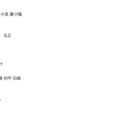
徐小龙 廉小隗
 玉正
计
 刘平 石峰
静