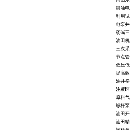
潜油电
利用试
电泵井
弱碱三
油田机
三次采
节点管
低压低
提高致
油井举
注聚区
原料气
螺杆泵
油田开
油田精
螺杆泵