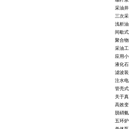
采油井
三次采
浅析油
间歇式
聚合物
采油工
应用小
液化石
滤波装
注水电
管壳式
关于真
高效变
脱硝氨
五环炉
单体泵