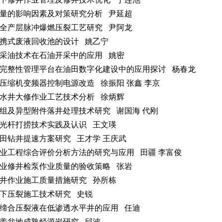
量的影响因素及对策研究分析 尹延超
全产层脉冲爆燃压裂工艺研究 尹阿龙
携式废液回收池的设计 姚乙宁
采油技术在石油开采中的应用 姚密
完整性管理平台在油田数字化建设中的应用探讨 杨春龙
压缩机变频器控制电源改造 徐振阳 张鑫 李京
水井大修作业工艺技术分析 徐炳辉
组及异型附件落井处理技术研究 谢国海 代刚
光杆打捞技术实践及认识 王文瑛
田钻井提速方案研究 王才学 王庆武
业工程综合评价分析方法的研究与应用 田疆 李富俊
业修井检泵作业质量的验收策略 张岩
井作业施工质量措施研究 孙所栋
下压裂施工技术研究 史锐
缔合压裂液在低渗透水平井的应用 任迪
盖盆地成熟烃源岩研究 邱波