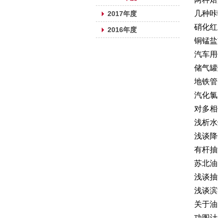
几种咔
2017年度
硝化红
2016年度
铜锰盐
汽车用
储气罐
地铁管
汽化氯
对多相
浅析水
浅谈降
有杆抽
苏北油
浅谈抽
浅谈滨
关于油
功图计