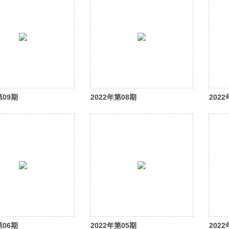
第09期
2022年第08期
202
第06期
2022年第05期
202