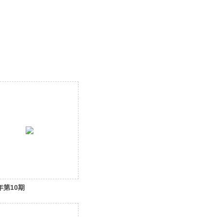
2年第10期