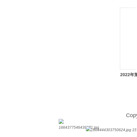
2022年
Copy
15