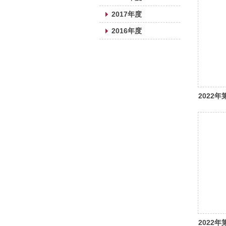
2017年度
2016年度
2022年
2022年