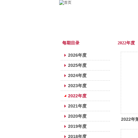
每期目录
2022年度
2026年度
2025年度
2024年度
2023年度
2022年度
2021年度
2020年度
2022年
2019年度
2018年度