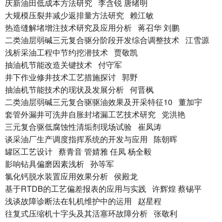
庆新油田低成本方法研究 李含锐 唐绪明
大规模压裂井减少返排量方法研究 赖江敏
热造缝解堵增注技术研究及应用分析 蒋召华 刘鹏
二类油层弱碱三元复合驱分阶段开发综合调整技术 江雪源
浅析采油工程中节约挖潜技术 贾敬凯
抽油机节能改造关键技术 付守军
井下作业修井技术工艺措施探讨 郭野
抽油机节能技术的现状及发展分析 何晋枫
二类油层弱碱三元复合驱驱油效果及开采特征10 董加宇
套管外漏井可洗井自胀封堵漏工艺技术研究 党洪艳
三元复合驱低腐蚀性清垢剂现场试验 崔凤涛
谈采油厂生产调度指挥系统的开发与应用 陈朝晖
罐区工艺设计 蔡青音 管婧雅 任凤 杨全毅
影响钻具偏磨因素浅析 孙等军
氯化钙脱水装置应用效果分析 侯殿龙
基于RTDB的工艺偏差报表的应用与实践 许辉煌 蔡锡平
浅谈故障诊断法在轧机维护中的运用 赵星程
往复式压缩机十字头及其活塞环故障分析 张敬利