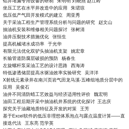
钻井堵漏专用设备的研制 朱明明 刘晓燕 赵江岭
坐压工艺在水平井改造中的应用 朱珺琼
低压低产气田开发模式的建立 周亚秀
关于采油工程生产管理系统分析与问题的研究 赵文山
抽油机安装和维修相关问题探讨 张树清
油井压裂技术措施优化 张恒生
提高机械堵水成功率 于光华
有限元法优化双驴头抽油机支架 姚宏章
长输管道防腐层破损的预防 杨春生
左旋螺杆泵采油工艺的设计思路 西海涛
特低渗透储层提高水驱油效率实验研究 吴洋洋
X射线元素录井在南川页岩气田龙马溪-五峰组地质分层中的
应用 吴俊石
油井不同清防蜡工艺效益与经济适用性评价 魏宏明
油田工程后期开采中抽油机井系统的优化探讨 王志庆
探究关于油藏地质特征及开发的对策 王芳
基于Excel软件的低压非理想体系泡点与露点温度计算——直
接迭代法 王东亮 范学英