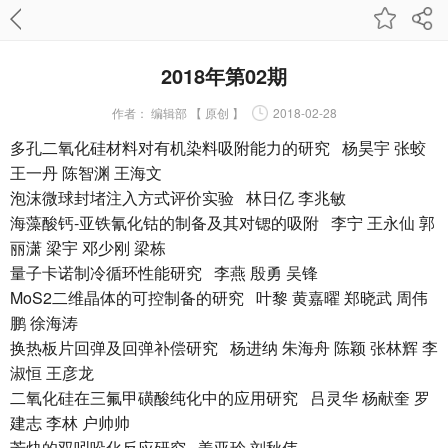
2018年第02期
作者：
编辑部 【 原创 】
2018-02-28
多孔二氧化硅材料对有机染料吸附能力的研究 杨昊宇 张蛟
王一丹 陈智渊 王海文
泡沫微球封堵注入方式评价实验 林日亿 李兆敏
海藻酸钙-亚铁氰化钴的制备及其对锶的吸附 李宁 王永仙 郭
丽潇 梁宇 邓少刚 梁栋
量子卡诺制冷循环性能研究 李燕 殷勇 吴锋
MoS2二维晶体的可控制备的研究 叶黎 黄嘉曜 郑晓武 周伟
鹏 徐海涛
换热板片回弹及回弹补偿研究 杨进纳 朱海舟 陈颖 张林辉 李
淑恒 王彦龙
二氧化硅在三氟甲磺酸纯化中的应用研究 吕灵华 杨献奎 罗
建志 李林 户帅帅
芳炔的双吲哚化反应研究 姜亚玲 刘秋伟