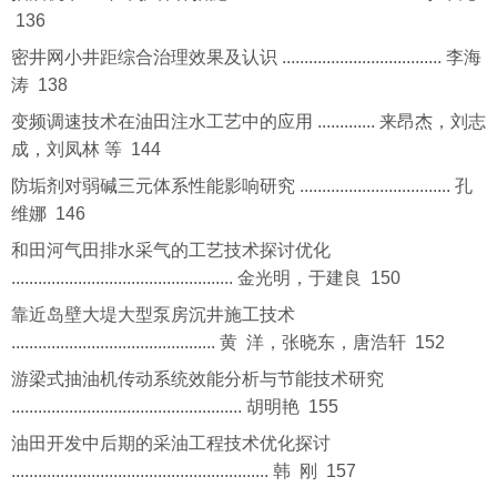
136
密井网小井距综合治理效果及认识 .................................... 李海
涛 138
变频调速技术在油田注水工艺中的应用 ............. 来昂杰，刘志
成，刘凤林 等 144
防垢剂对弱碱三元体系性能影响研究 .................................. 孔
维娜 146
和田河气田排水采气的工艺技术探讨优化
.................................................. 金光明，于建良 150
靠近岛壁大堤大型泵房沉井施工技术
.............................................. 黄 洋，张晓东，唐浩轩 152
游梁式抽油机传动系统效能分析与节能技术研究
.................................................... 胡明艳 155
油田开发中后期的采油工程技术优化探讨
.......................................................... 韩 刚 157