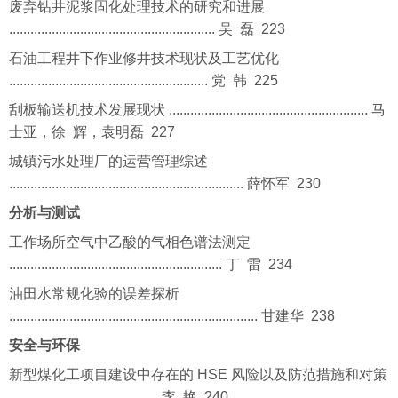
废弃钻井泥浆固化处理技术的研究和进展
.......................................................... 吴 磊 223
石油工程井下作业修井技术现状及工艺优化
........................................................ 党 韩 225
刮板输送机技术发展现状 ........................................................ 马
士亚，徐 辉，袁明磊 227
城镇污水处理厂的运营管理综述
.................................................................. 薛怀军 230
分析与测试
工作场所空气中乙酸的气相色谱法测定
............................................................ 丁 雷 234
油田水常规化验的误差探析
...................................................................... 甘建华 238
安全与环保
新型煤化工项目建设中存在的 HSE 风险以及防范措施和对策
.......................................... 李 艳 240