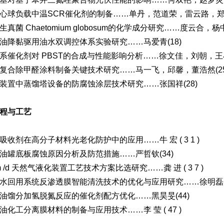
心球负载中温SCR催化剂的制备……单丹，范道荣，雷云路，郑金
真菌 Chaetomium globosum的化学成分研究……度云合，杨
油降黏驱用油水双调控体系实验研究……马爱青(18)
系催化剂对 PBST的合成与性能影响分析……徐文佳，刘朝，王小
复合除甲醛涂料制备关键技术研究……马一飞，邱馨，董浩然(25
装置中蒸馏塔设备的防腐蚀涂层技术研究……张国祥(28)
程与工艺
吸收剂在高分子材料光老化防护中的应用……牛 宏 ( 3 1 )
油罐底板腐蚀原因分析及防范措施……严哲钦(34)
m /d 天然气液化装置工艺技术方案比选研究……龚 进 ( 3 7 )
水回用系统反渗透膜智能清洗技术的优化与应用研究……徐明磊(4
油馏分加氢脱氮反应的催化剂配方优化……黑昊旻(44)
油化工分离膜材料的制备与应用技术……李 莹 ( 47 )