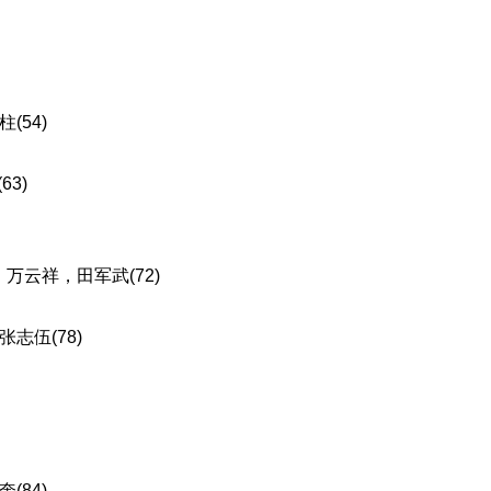
54)
3)
万云祥，田军武(72)
伍(78)
84)