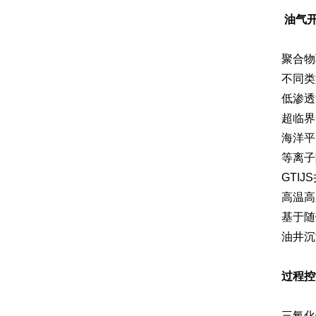
油气
聚合物
不同类
低渗透
超临界
海洋平
等离子
GTI
高温高
基于随
油井沉
过程控
三氧化