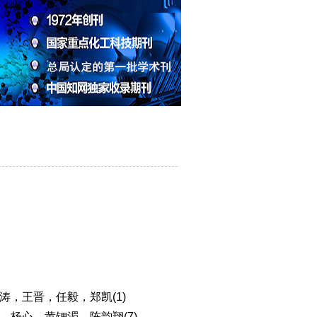
，王晋，任毅，郑凯(1)
杨心，黄锶湄，陈韵翔(7)