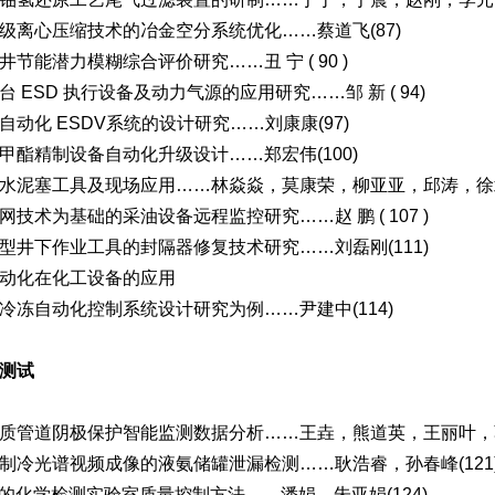
级离心压缩技术的冶金空分系统优化……蔡道飞(87)
井节能潜力模糊综合评价研究……丑 宁 ( 90 )
台 ESD 执行设备及动力气源的应用研究……邹 新 ( 94)
自动化 ESDV系统的设计研究……刘康康(97)
甲酯精制设备自动化升级设计……郑宏伟(100)
水泥塞工具及现场应用……林焱焱，莫康荣，柳亚亚，邱涛，徐靖(
网技术为基础的采油设备远程监控研究……赵 鹏 ( 107 )
型井下作业工具的封隔器修复技术研究……刘磊刚(111)
动化在化工设备的应用
冷冻自动化控制系统设计研究为例……尹建中(114)
测试
质管道阴极保护智能监测数据分析……王垚，熊道英，王丽叶，葛宝
制冷光谱视频成像的液氨储罐泄漏检测……耿浩睿，孙春峰(121
I的化学检测实验室质量控制方法……潘娟，朱亚娟(124)