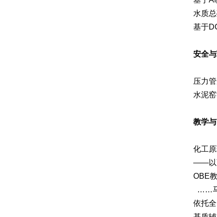
水质总
基于D
安全与
压力管
水泥窑
教学与
化工原
——以
OBE
……马
依托全
基质辅