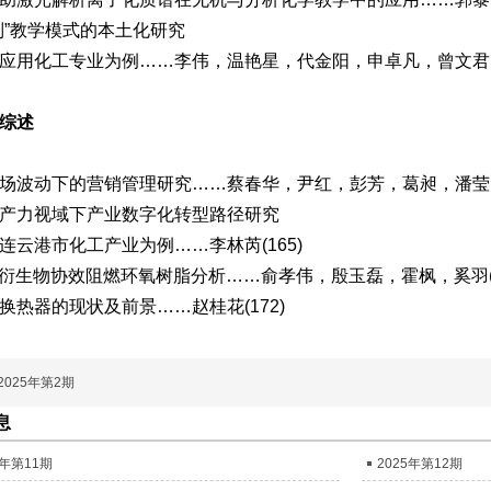
制”教学模式的本土化研究
应用化工专业为例
……
李伟，温艳星，代金阳，申卓凡，曾文君(1
综述
场波动下的营销管理研究
……
蔡春华，尹红，彭芳，葛昶，潘莹，罗
产力视域下产业数字化转型路径研究
连云港市化工产业为例
……
李林芮(165)
O衍生物协效阻燃环氧树脂分析
……
俞孝伟，殷玉磊，霍枫，奚羽(1
换热器的现状及前景
……
赵桂花(172)
2025年第2期
息
5年第11期
2025年第12期