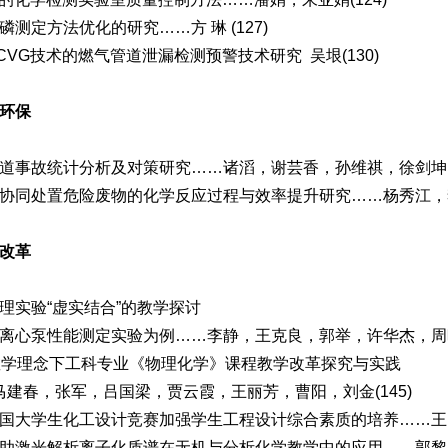
磷测定方法优化的研究……方 琳 (127)
CVG技术的燃气管道泄漏检测预警技术研究 吴垠(130)
环保
道事故统计分析及对策研究……诸滔，谢芸香，孙维祺，徐剑坤，王
协同处置危险废物的化学反应过程与效率提升研究……杨秀江，李
改革
理实验“虚实结合”的教学探讨
离心泵性能测定实验为例……李静，王克良，郭举，许华杰，周晓秋
教学理念下工科专业《物理化学》课程教学改革探究与实践
建春，张军，吕国梁，贾云霞，王丽芳，曹阳，刘金(145)
国大学生化工设计竞赛加强学生工程设计综合素质的培养……王雪
助激光解析离子化质谱在无机与分析化学教学中的应用
……
郭黎明