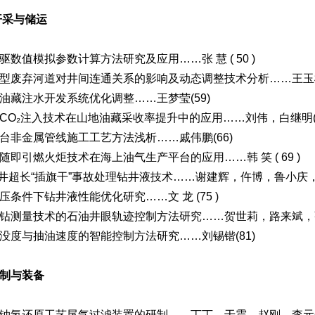
开采与储运
驱数值模拟参数计算方法研究及应用……张 慧 ( 50 )
型废弃河道对井间连通关系的影响及动态调整技术分析……王玉柱(
油藏注水开发系统优化调整……王梦莹(59)
CO₂注入技术在山地油藏采收率提升中的应用……刘伟，白继明(6
台非金属管线施工工艺方法浅析……戚伟鹏(66)
随即引燃火炬技术在海上油气生产平台的应用……韩 笑 ( 69 )
JS井超长“插旗干”事故处理钻井液技术……谢建辉，仵博，鲁小庆，
压条件下钻井液性能优化研究……文 龙 (75 )
钻测量技术的石油井眼轨迹控制方法研究……贺世莉，路来斌，张志
没度与抽油速度的智能控制方法研究……刘锡锴(81)
制与装备
铀氢还原工艺尾气过滤装置的研制……丁丁，于震，赵刚，李元奎(