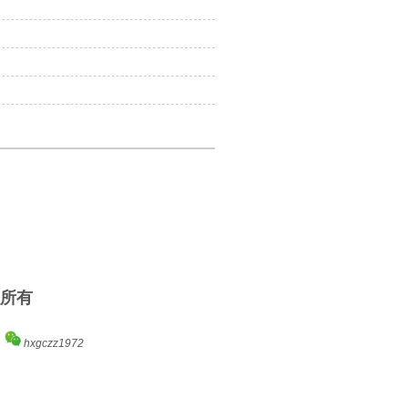
权所有
7
hxgczz1972