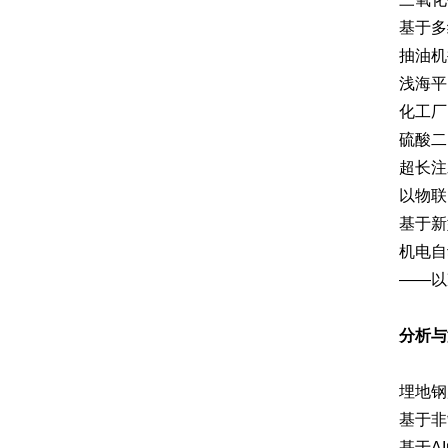
基于多
抽油机
浅海平
化工厂
硫酸二
超长注
以物联
基于新
机电自
——以
分析与
埋地钢
基于非
基于A