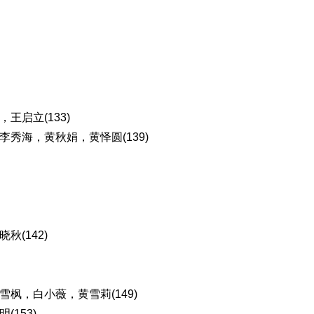
启立(133)
秀海，黄秋娟，黄怿圆(139)
(142)
枫，白小薇，黄雪莉(149)
(153)