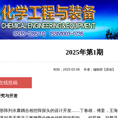
容
2025年第1期
时间：2025-02-06
作者：编辑部
【原创】
在线投稿
研究与开发
形阵列水囊耦合相控阵探头的设计开发……丁春雄，傅姜，王海涛
基对基于苯并三氮唑聚合物光伏性能的影响……何双艳，赵梦灵，