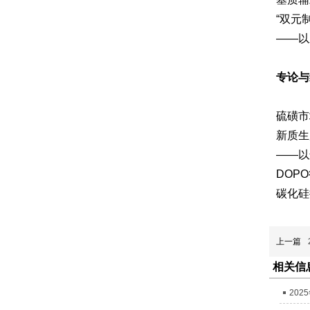
“双元
——以
专论与
硫磺市
新质生
——以
DOP
碳化硅
上一篇
相关信
202