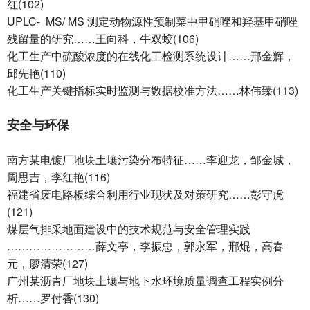
红(102)
UPLC- MS/ MS 测定动物源性预制菜中甲硝唑和羟基甲硝唑
残留量的研究……王向科，牛双蛟(106)
化工生产中硫酸浓度的在线化工检测系统设计……邢金辉，
邱先艳(110)
化工生产关键指标实时监测与数据校准方法……林伟臻(113)
安全与环保
南方某电镀厂地块土壤污染分布特征……李迎龙，邹金城，
周思吉，李红艳(116)
福建省废电路板综合利用行业现状及对策研究……彭守虎
(121)
煤层气排采地面建设中的技术规范与安全管理实践
……………………薛文亭，李振忠，郭永军，邢焜，高春
元，廖清荣(127)
广州某沥青厂地块土壤与地下水环境质量调查工程实例分
析……罗付香(130)