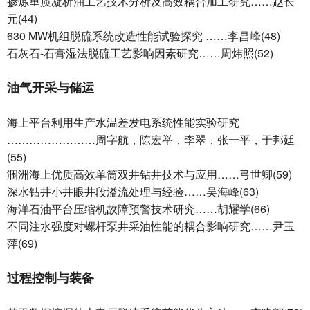
掺炼重质凝析油工艺技术分析及高效耦合加工研究……赵长
元(44)
630 MW机组脱硫系统改造性能试验探究 ……李昌峰(48)
石灰石-石膏湿法脱硫工艺影响因素研究……周炜照(52)
油气开采与储运
海上平台利用生产水温差发电系统性能实验研究
……………………周字航，陈宏举，李翠，张一平，于邦廷
(55)
涠洲海上优质高效单筒双井钻井技术与应用……弓世卿(59)
深水钻井小井眼井段溢流处理与经验……吴海峰(63)
海洋石油平台压缩机故障预警技术研究……胡耀学(66)
不同注水强度对螺杆泵井采油性能的耦合影响研究……尹玉
萍(69)
过程控制与装备