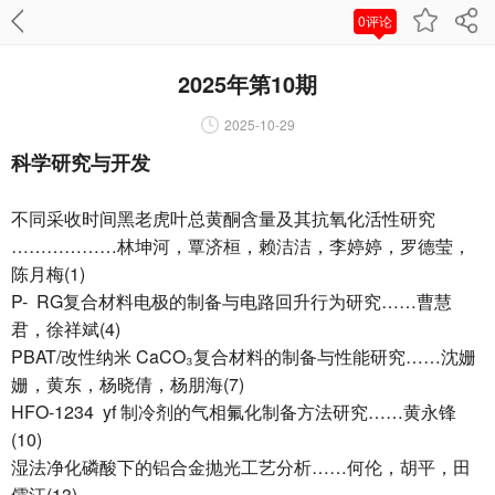
0评论
2025年第10期
2025-10-29
科学研究与开发
不同采收时间黑老虎叶总黄酮含量及其抗氧化活性研究
………………林坤河，覃济桓，赖洁洁，李婷婷，罗德莹，
陈月梅(1)
P- RG复合材料电极的制备与电路回升行为研究……曹慧
君，徐祥斌(4)
PBAT/改性纳米 CaCO₃复合材料的制备与性能研究……沈姗
姗，黄东，杨晓倩，杨朋海(7)
HFO-1234 yf 制冷剂的气相氟化制备方法研究……黄永锋
(10)
湿法净化磷酸下的铝合金抛光工艺分析……何伦，胡平，田
儒江(13)