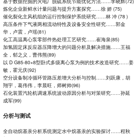
基于数据挖掘的火电厂脱硫系统节能优化方法……李晓辉(72)
炼化企业新鲜水计量问题与提升方案探究
……
徐
娇
(75
)
催化裂化主风机组的运行控制保护系统研究……林 冲 (78 )
高压条件下气液两相流动特性及设备安全性研究……郭金
华，卢震，卢瑶(81)
化工高温离心泵零部件热处理工艺研究……崔海泉(85)
加氢固定床反应器压降增大的问题分析及解决措施……王福
全，郁之义，曹伟熊(89)
以 D G85-80×8型卧式多级离心泵为例的技术改造研究……姜
敏，霍元庆(92)
空分设备制冷循环管路压差增大分析与控制……刘跃康，胡
翔宇，葛伟伟，李晨旺，师树帅(96)
石化装置汽轮机调速系统波动原因分析与对策研究……孙延
成军(99)
分析与测试
全自动烷基汞分析系统测定水中烷基汞的实验探讨……程秋