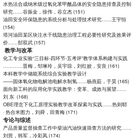
水热法合成纳米级过氧化苯甲酰晶体的安全隐患排查及控制
研究……谷振金，徐伟，谷立杰 (151)
油田安全环保隐患的系统分析与处理技术研究……王宇恒
(154)
塔河油田某区块注水干线隐患治理工程必要性研究及效果评
价……郜双武 (157)
教学与改革
化工专业实验“三目标-四环节-五考评”教学体系构建与实践
…………晋梅，邹琳玲，吴宇琼，刘红姣，安良 (161)
本科教学中储能系统综合实验教学设计
——固体氧化物电解池电解水制氢……杨燕茹，于昊 (165)
面向新工科的应用化学实践教学：变革、成效与展望……
刘 东 (168)
OBE理念下化工原理实验教学改革探索与实践……热则耶
· 热合米图力，刘舜，田青梅 (171)
专论与综述
产品质量监督抽查工作中柴油汽油快速筛查方法的研究……
刘营，韩军，冷彩凤 (174)