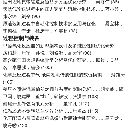
油田埋地集输管道腐蚀防护方案优化研究……吴彦伟 (86)
天然气输送过程中的压力调节与流量控制技术……万小芸，
张永锋，刘亭 (90)
原油装卸过程中自动化控制技术的应用与优化……桑宝林，
李德柱，李珊，徐庆志，许雯超 (93)
过程控制与装备
甲醛氧化反应器的新型架构设计及多维度性能优化研究……
房绍慧，唐宇，孙悦，刘修源，高天宇 (96)
高含硫气田火炬系统异常分析及优化研究……廖晨，吴益
名，李思强，曾会 (100)
化学反应过程中气-液两相流传质性能的数值模拟……裴旭涛
(105)
稳压器喷淋流量偏差对阀前温度的影响分析……胡文盛，顾
卫国，饶建民，董世昕，郭轶波，张潇宇 (108)
储罐开孔补强有限元分析……董平凡 (112)
低温乙烯不锈钢法兰失效分析……唐名杰 (115)
化工配管布局管道材料选择与耐腐蚀性能研究……马云龙，
饶丹骄 (120)