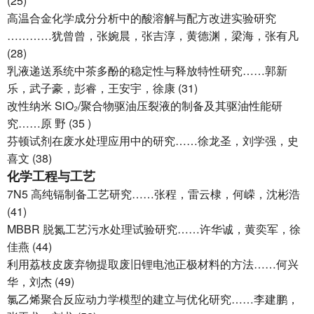
(25)
高温合金化学成分分析中的酸溶解与配方改进实验研究
…………犹曾曾，张婉晨，张吉淳，黄德渊，梁海，张有凡
(28)
乳液递送系统中茶多酚的稳定性与释放特性研究……郭新
乐，武子豪，彭睿，王安宇，徐康 (31)
改性纳米 SiO₂/聚合物驱油压裂液的制备及其驱油性能研
究……原 野 (35 )
芬顿试剂在废水处理应用中的研究……徐龙圣，刘学强，史
喜文 (38)
化学工程与工艺
7N5 高纯镉制备工艺研究……张程，雷云棣，何嵘，沈彬浩
(41)
MBBR 脱氮工艺污水处理试验研究……许华诚，黄奕军，徐
佳燕 (44)
利用荔枝皮废弃物提取废旧锂电池正极材料的方法……何兴
华，刘杰 (49)
氯乙烯聚合反应动力学模型的建立与优化研究……李建鹏，