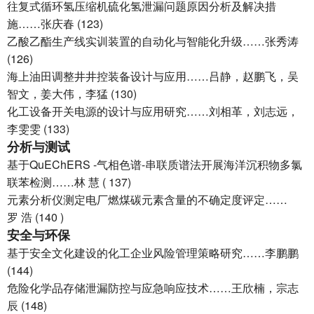
往复式循环氢压缩机硫化氢泄漏问题原因分析及解决措
施……张庆春 (123)
乙酸乙酯生产线实训装置的自动化与智能化升级……张秀涛
(126)
海上油田调整井井控装备设计与应用……吕静，赵鹏飞，吴
智文，姜大伟，李猛 (130)
化工设备开关电源的设计与应用研究……刘相革，刘志远，
李雯雯 (133)
分析与测试
基于QuEChERS -气相色谱-串联质谱法开展海洋沉积物多氯
联苯检测……林 慧 ( 137)
元素分析仪测定电厂燃煤碳元素含量的不确定度评定……
罗 浩 (140 )
安全与环保
基于安全文化建设的化工企业风险管理策略研究……李鹏鹏
(144)
危险化学品存储泄漏防控与应急响应技术……王欣楠，宗志
辰 (148)