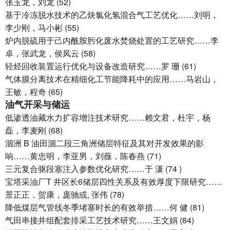
张玉龙，刘龙 (52)
基于冷冻脱水技术的乙炔氯化氢混合气工艺优化……刘明，
李少刚，马小彬 (55)
炉内脱硫用于己内酰胺肟化废水焚烧处置的工艺研究……李
卓，张武龙，侯凤云 (58)
轻烃回收装置运行优化与设备改造研究……罗 珊 (61)
气体膜分离技术在精细化工节能降耗中的应用……马岩山，
王敏，程奇 (65)
油气开采与储运
低渗透油藏水力扩容增注技术研究……赖文君，杜宇，杨
磊，李麦刚 (68)
涸洲 B 油田涸二段三角洲储层特征及其对开发效果的影
响……黄忠明，李亚男，刘薇，陈春燕 (71)
三元复合驱段塞注入参数优化研究……于 潇 (74 )
宝塔采油厂T 井区长6储层四性关系及有效厚度下限研究……
景正正，贺康，庞驰或, 张伟 (78)
降低煤层气管线冬季堵塞时长的有效举措……何 健 (81)
气田串接井组配套排采工艺技术研究……王文娟 (84)