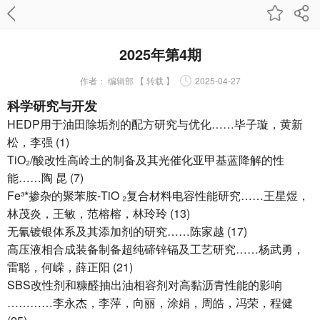
2025年第4期
作者：
编辑部 【 转载 】
2025-04-27
科学研究与开发
HEDP用于油田除垢剂的配方研究与优化……毕子璇，黄新
松，李强 (1)
TiO₂/酸改性高岭土的制备及其光催化亚甲基蓝降解的性
能……陶 昆 (7)
Fe³*掺杂的聚苯胺-TiO ₂复合材料电容性能研究……王星煜，
林茂炎，王敏，范榕榕，林玲玲 (13)
无氰镀银体系及其添加剂的研究……陈家越 (17)
高压液相合成装备制备超纯碲锌镉及工艺研究……杨武勇，
雷聪，何嵘，薛正阳 (21)
SBS改性剂和糠醛抽出油相容剂对高黏沥青性能的影响
…………李永杰，李萍，向丽，涂娟，周皓，冯荣，程健