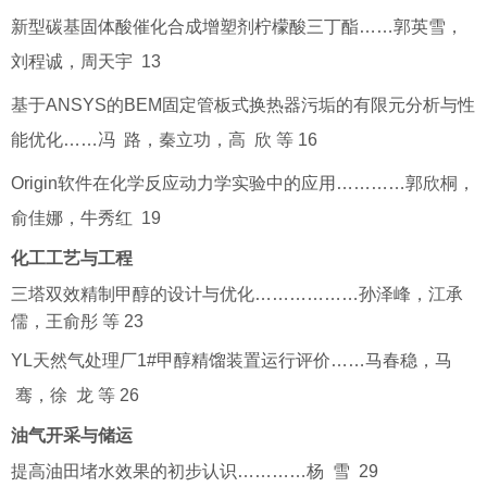
新型碳基固体酸催化合成增塑剂柠檬酸三丁酯……郭英雪，
刘程诚，周天宇 13
基于ANSYS的BEM固定管板式换热器污垢的有限元分析与性
能优化……冯 路，秦立功，高 欣 等 16
Origin软件在化学反应动力学实验中的应用…………郭欣桐，
俞佳娜，牛秀红 19
化工工艺与工程
三塔双效精制甲醇的设计与优化………………孙泽峰，江承
儒，王俞彤 等 23
YL天然气处理厂1#甲醇精馏装置运行评价……马春稳，马
骞，徐 龙 等 26
油气开采与储运
提高油田堵水效果的初步认识…………杨 雪 29