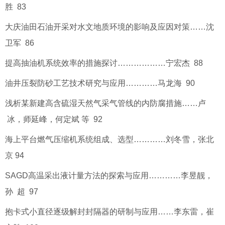
胜 83
大庆油田石油开采对水文地质环境的影响及应因对策……沈
卫军 86
提高抽油机系统效率的措施探讨………………宁宏杰 88
油井压裂防砂工艺技术研究与应用…………马龙海 90
浅析某新建高含硫湿天然气采气管线的内防腐措施……卢
冰，师延峰，何定斌 等 92
海上平台燃气压缩机系统组成、选型…………刘冬雪，张北
京 94
SAGD高温采出液计量方法的探索与应用…………李昱靓，
孙 超 97
抱卡式小直径逐级解封封隔器的研制与应用……李东雷，崔