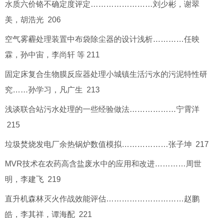
水质六价铬不确定度评定……………………刘少彬，谢翠
美，胡浩光 206
空气雾霾处理装置中布袋除尘器的设计浅析…………任映
霖，孙中宙，李尚轩 等 211
固定床复合生物膜反应器处理小城镇生活污水的污泥特性研
究……孙学习，凡广生 213
浅谈联合站污水处理的一些经验做法………………宁霄洋
215
垃圾焚烧发电厂余热锅炉数值模拟………………张子坤 217
MVR技术在农药高含盐废水中的应用和改进…………周世
明，李建飞 219
直升机森林灭火作战效能评估…………………………赵鹏
皓，李其祥，谭海配 221