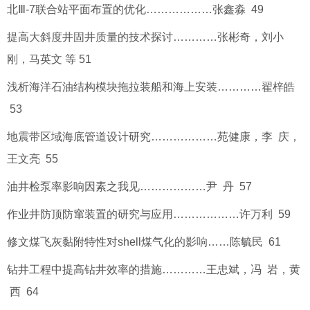
北Ⅲ-7联合站平面布置的优化………………张鑫淼 49
提高大斜度井固井质量的技术探讨…………张彬奇，刘小
刚，马英文 等 51
浅析海洋石油结构模块拖拉装船和海上安装…………翟梓皓
53
地震带区域海底管道设计研究………………苑健康，李 庆，
王文亮 55
油井检泵率影响因素之我见………………尹 丹 57
作业井防顶防窜装置的研究与应用………………许万利 59
修文煤飞灰黏附特性对shell煤气化的影响……陈毓民 61
钻井工程中提高钻井效率的措施…………王忠斌，冯 岩，黄
西 64