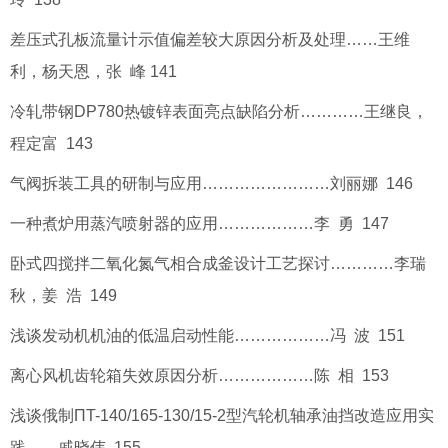
差压式孔板流量计示值偏差较大原因分析及处理……王维
利，杨天恩，张 峰 141
冷轧带钢DP780热镀锌表面亮点缺陷分析…………王继良，
程定富 143
气阀拆装工具的研制与应用……………………刘丽娜 146
一种煮炉用蒸汽喷射器的应用………………李 勇 147
卧式四搅拌二氧化氮气相合成釜设计工艺探讨…………李瑞
秋，姜 浩 149
浅谈发动机机油的低温启动性能………………冯 波 151
离心风机齿轮箱失效原因分析………………陈 相 153
浅谈俄制ΠT-140/165-130/15-2型汽轮机轴承油挡改造应用实
践……戚晓伟 155