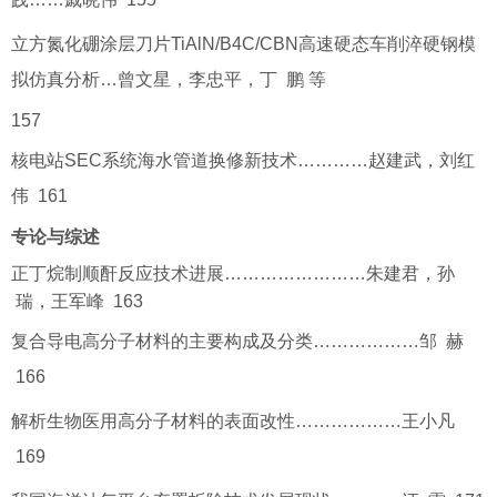
立方氮化硼涂层刀片TiAlN/B4C/CBN高速硬态车削淬硬钢模
拟仿真分析…曾文星，李忠平，丁 鹏 等
157
核电站SEC系统海水管道换修新技术…………赵建武，刘红
伟 161
专论与综述
正丁烷制顺酐反应技术进展……………………朱建君，孙
瑞，王军峰 163
复合导电高分子材料的主要构成及分类………………邹 赫
166
解析生物医用高分子材料的表面改性………………王小凡
169