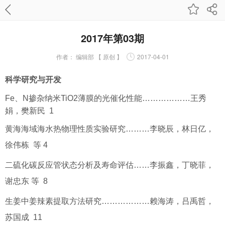
2017年第03期
作者：
编辑部 【 原创 】
2017-04-01
科学研究与开发
Fe、N掺杂纳米TiO2薄膜的光催化性能………………王秀
娟，樊新民 1
黄海海域海水热物理性质实验研究………李晓辰，林日亿，
徐伟栋 等 4
二硫化碳反应管状态分析及寿命评估……李振鑫，丁晓菲，
谢忠东 等 8
生姜中姜辣素提取方法研究………………赖海涛，吕禹哲，
苏国成 11