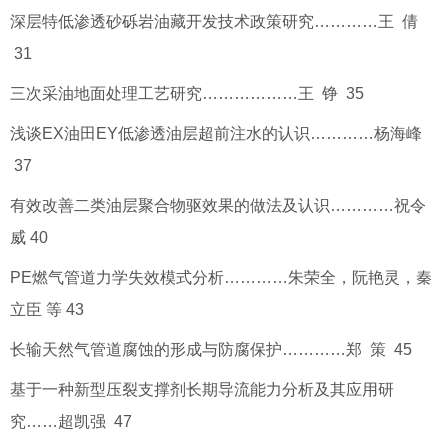
深层特低渗透砂砾岩油藏开发技术政策研究…………王 倩
31
三次采油地面处理工艺研究………………王 铮 35
浅谈EX油田EY低渗透油层超前注水的认识…………杨海峰
37
有效改善二类油层聚合物驱效果的做法及认识…………祝令
威 40
PE燃气管道力学失效模式分析…………朱荣全，阮艳灵，秦
立臣 等 43
长输天然气管道腐蚀的形成与防腐保护…………郑 策 45
基于一种新型压裂支撑剂长期导流能力分析及其应用研
究……超凯强 47