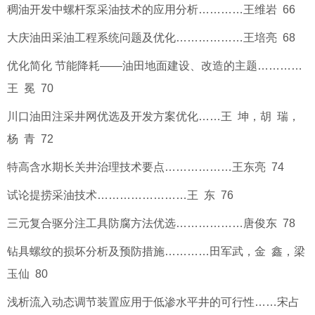
稠油开发中螺杆泵采油技术的应用分析…………王维岩 66
大庆油田采油工程系统问题及优化………………王培亮 68
优化简化 节能降耗——油田地面建设、改造的主题…………
王 冕 70
川口油田注采井网优选及开发方案优化……王 坤，胡 瑞，
杨 青 72
特高含水期长关井治理技术要点………………王东亮 74
试论提捞采油技术……………………王 东 76
三元复合驱分注工具防腐方法优选………………唐俊东 78
钻具螺纹的损坏分析及预防措施…………田军武，金 鑫，梁
玉仙 80
浅析流入动态调节装置应用于低渗水平井的可行性……宋占