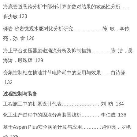
海底管道悬跨分析中部分计算参数对结果的敏感性分析……
崔少敏 123
砾岩-砂岩微观水驱对比分析研究………………陈 敏，李传
亮，孙 雷 126
海上平台变压器励磁涌流分析及抑制措施…………陈 洁，吴
海涛，殷珠辉 129
变频控制柜在抽油井节电降耗中的应用与效果……白诗缘
132
过程控制与装备
工程施工中的机泵设计代表……………………刘 昉 134
化工生产过程中的固液分离装置浅析…………李伯成 136
基于Aspen Plus安全阀的计算与应用…………赵恒亮，罗艳
玲 138