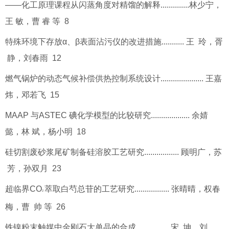
——化工原理课程从闪蒸角度对精馏的解释..............林少宁，
王 敏，曹 睿 等 8
特殊环境下存放α、β表面沾污仪的改进措施........... 王 玲，胥
静，刘春雨 12
燃气锅炉的动态气候补偿供热控制系统设计..................... 王嘉
炜，邓若飞 15
MAAP 与ASTEC 碘化学模型的比较研究................... 余婧
懿，林 斌，杨小明 18
硅切割废砂浆尾矿制备硅溶胶工艺研究................. 顾明广，苏
芳，孙双月 23
超临界CO
萃取白芍总苷的工艺研究................. 张晴晴，权春
2
梅，曹 帅 等 26
铁镍粉末触媒中金刚石大单晶的合成................ 宋 坤，刘