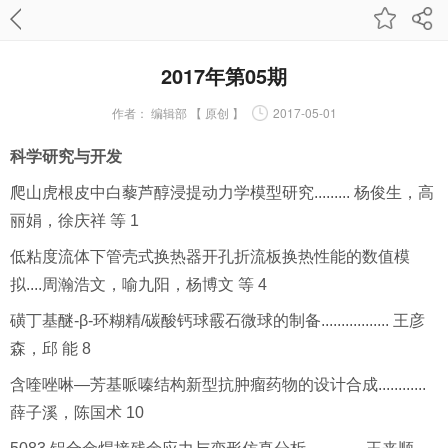
2017年第05期
作者：
编辑部 【 原创 】
2017-05-01
科学研究与开发
爬山虎根皮中白藜芦醇浸提动力学模型研究......... 杨俊生，高
丽娟，徐庆祥 等 1
低粘度流体下管壳式换热器开孔折流板换热性能的数值模
拟....
周瀚浩文，喻九阳，杨博文 等 4
磺丁基醚-β-环糊精/碳酸钙球霰石微球的制备................. 王彦
森，邱 能 8
含喹唑啉—芳基哌嗪结构新型抗肿瘤药物的设计合成............
薛子溪，陈国术 10