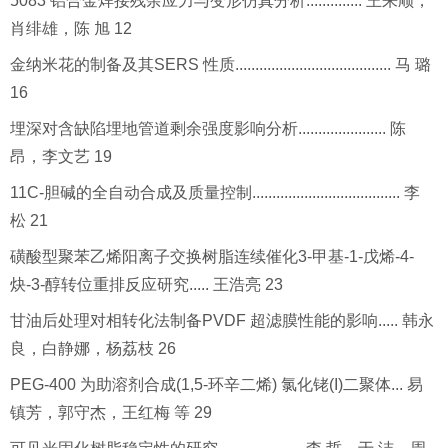
5083 铝合金焊接残余应力与变形仿真分析.............. 王来顺，
肖绯雄，陈 旭 12
金纳米花的制备及其SERS 性质....................................... 马 璐
16
埋深对含缺陷埋地管道剩余强度影响分析...................... 陈
昂，李文艺 19
11C-胆碱的全自动合成及质量控制..................................... 李
松 21
磺酸型聚苯乙烯阳离子交换树脂连续催化3-甲基-1-戊烯-4-
炔-3-醇转位重排反应
研究..... 王浩亮 23
甘油后处理对相转化法制备PVDF 超滤膜性能的影响..... 韩永
良，白静娜，杨荔枝 26
PEG-400 为助溶剂合成(1,5-环辛二烯) 氯化铑(I)二聚体
... 易
镇芳，郭守杰，王红梅 等 29