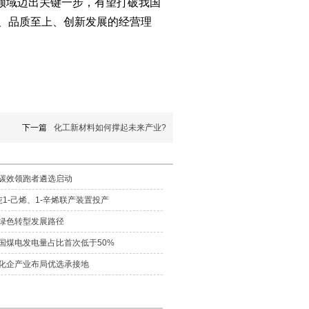
领域迈出关键一步，有望打破我国
产、品质至上、创新发展的经营理
下一篇
化工新材料如何撑起未来产业?
碳效领跑者遴选启动
1-己烯、1-辛烯联产装置投产
绿色转型发展路径
国煤电发电量占比首次低于50%
化企产业布局优选承接地