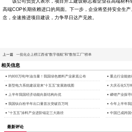
该公司负责人表示，项目开工建设标志着企业在高端材料
高端COP长期依赖进口的局面。下一步，企业将坚持安全生
念，全速推进项目建设，力争早日达产见效。
上一篇
一批化企上榜江西省“数字领航”和“数智工厂”榜单
相关信息
约800万吨/年油当量！我国绿色燃料产业家底公布
重点行业能效
新型电力系统建设迎来“十五五”发展路线图
大庆石化5万吨
上半年我国经济动能向新结构向优
磷锂产业探寻
我国钛白粉半年出口量首次突破百万吨
今年上半年我
“十五五”涂料产业进阶锚定三大路径
中国已成跨国
最新评论