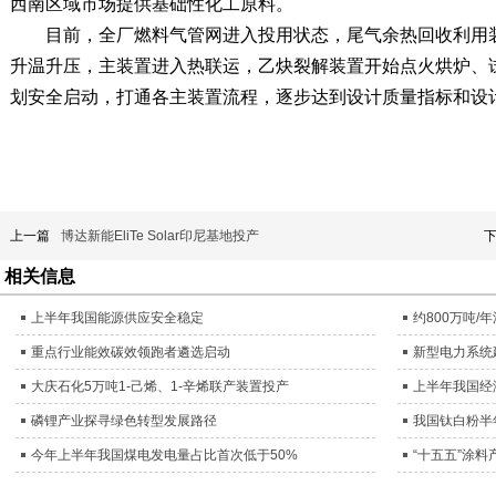
西南区域市场提供基础性化工原料。
目前，全厂燃料气管网进入投用状态，尾气余热回收利用
升温升压，主装置进入热联运，乙炔裂解装置开始点火烘炉、
划安全启动，打通各主装置流程，逐步达到设计质量指标和设
上一篇
博达新能EliTe Solar印尼基地投产
相关信息
上半年我国能源供应安全稳定
约800万吨
重点行业能效碳效领跑者遴选启动
新型电力系统
大庆石化5万吨1-己烯、1-辛烯联产装置投产
上半年我国经
磷锂产业探寻绿色转型发展路径
我国钛白粉半
今年上半年我国煤电发电量占比首次低于50%
“十五五”涂