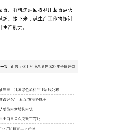
装置、有机焦油回收利用装置点火
试炉。接下来，试生产工作将按计
计生产能力。
下一篇
山东：化工经济总量连续32年全国居首
/年油当量！我国绿色燃料产业家底公布
建设迎来“十五五”发展路线图
济动能向新结构向优
年出口量首次突破百万吨
料产业进阶锚定三大路径