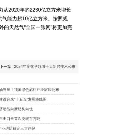
2020年的2230亿立方米增长
日供气能力超10亿立方米。按照规
外的天然气“全国一张网”将更加完
下一篇
2024年度化学领域十大新兴技术公布
/年油当量！我国绿色燃料产业家底公布
建设迎来“十五五”发展路线图
济动能向新结构向优
年出口量首次突破百万吨
料产业进阶锚定三大路径