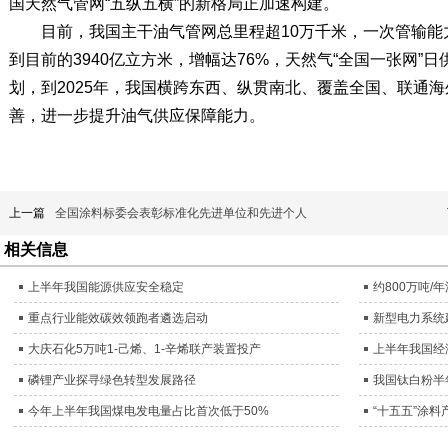
国天然气管网“五纵五横”的新格局正加速构建。
目前，我国主干油气管网总里程超10万千米，一次管输能力从
到目前的3940亿立方米，增幅达76%，天然气“全国一张网”
划，到2025年，我国横跨东西、纵贯南北、覆盖全国、联通海
善，进一步提升油气供应保障能力。
上一篇
全国涂料标委会表彰标准化先进单位和先进个人
相关信息
上半年我国能源供应安全稳定
约800万吨
重点行业能效碳效领跑者遴选启动
新型电力系统
大庆石化5万吨1-己烯、1-辛烯联产装置投产
上半年我国经
磷锂产业探寻绿色转型发展路径
我国钛白粉半
今年上半年我国煤电发电量占比首次低于50%
“十五五”涂